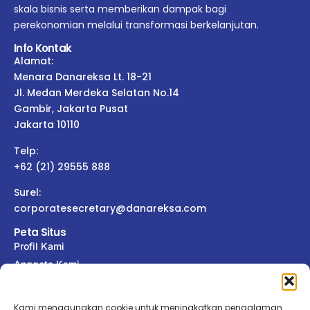
skala bisnis serta memberikan dampak bagi
perekonomian melalui transformasi berkelanjutan.
Info Kontak
Alamat:
Menara Danareksa Lt. 18-21
Jl. Medan Merdeka Selatan No.14
Gambir, Jakarta Pusat
Jakarta 10110
Telp:
+62 (21) 29555 888
Surel:
corporatesecretary@danareksa.com
Peta Situs
Profil Kami
Anggota Kami
Tata Kelola
Keterbukaan Informasi
Kami menggunakan cookie untuk meningkatkan pengalaman