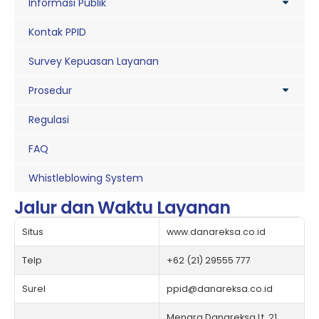
Informasi Publik
Kontak PPID
Survey Kepuasan Layanan
Prosedur
Regulasi
FAQ
Whistleblowing System
Jalur dan Waktu Layanan
Situs
www.danareksa.co.id
Telp
+62 (21) 29555 777
Surel
ppid@danareksa.co.id
Menara Danareksa Lt. 21