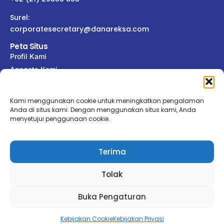
Surel:
corporatesecretary@danareksa.com
Peta Situs
Profil Kami
Anggota Kami
Tata Kelola
Keterbukaan Informasi
Kami menggunakan cookie untuk meningkatkan pengalaman
Publikasi
Anda di situs kami. Dengan menggunakan situs kami, Anda
menyetujui penggunaan cookie.
Hubungi Kami
Ikuti Kami
Terima
Tolak
Buka Pengaturan
© 2025 PT Danareksa (Persero). Hak cipta dilindungi undang-
undang.
Kebijakan Cookie
Kebijakan Privasi