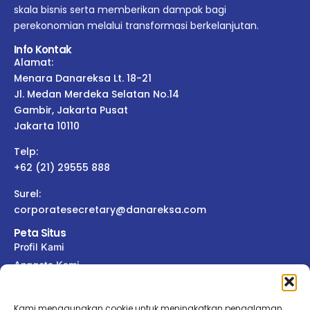
skala bisnis serta memberikan dampak bagi
perekonomian melalui transformasi berkelanjutan.
Info Kontak
Alamat:
Menara Danareksa Lt. 18-21
Jl. Medan Merdeka Selatan No.14
Gambir, Jakarta Pusat
Jakarta 10110
Telp:
+62 (21) 29555 888
Surel:
corporatesecretary@danareksa.com
Peta Situs
Profil Kami
Anggota Kami
Tata Kelola
Keterbukaan Informasi
Kami menggunakan cookie untuk meningkatkan pengalaman